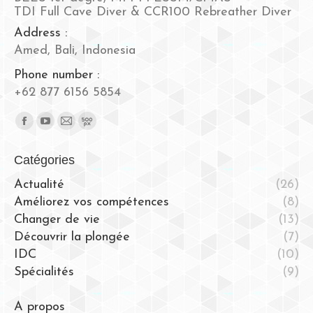
TDI Full Cave Diver & CCR100 Rebreather Diver
Address :
Amed, Bali, Indonesia
Phone number :
+62 877 6156 5854
Trouvez nous sur :
Facebook
YouTube
Mail
500px
page
page
page
page
Catégories
opens
opens
opens
opens
in
in
in
in
Actualité
(26)
new
new
new
new
Améliorez vos compétences
(8)
window
window
window
window
Changer de vie
(13)
Découvrir la plongée
(7)
IDC
(10)
Spécialités
(9)
A propos